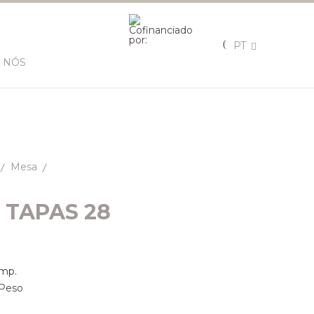
PT
 NÓS
Mesa
 TAPAS 28
mp.
g Peso