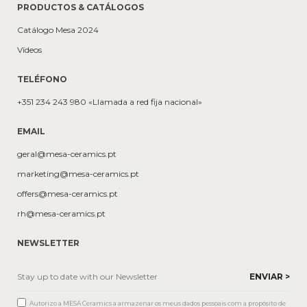
PRODUCTOS & CATÁLOGOS
Catálogo Mesa 2024
Vídeos
TELÉFONO
+351 234 243 980 «Llamada a red fija nacional»
EMAIL
geral@mesa-ceramics.pt
marketing@mesa-ceramics.pt
offers@mesa-ceramics.pt
rh@mesa-ceramics.pt
NEWSLETTER
Autorizo a MESA Ceramics a armazenar os meus dados pessoais com a propósito de