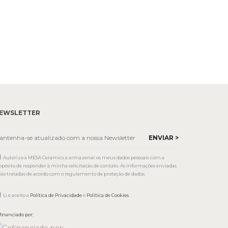
EWSLETTER
Autorizo a MESA Ceramics a armazenar os meus dados pessoais com a
opósito de responder à minha solicitação de contato. As informações enviadas
rão tratadas de acordo com o regulamento de proteção de dados.
Li e aceito a
Política de Privacidade
e
Política de Cookies
.
financiado por: