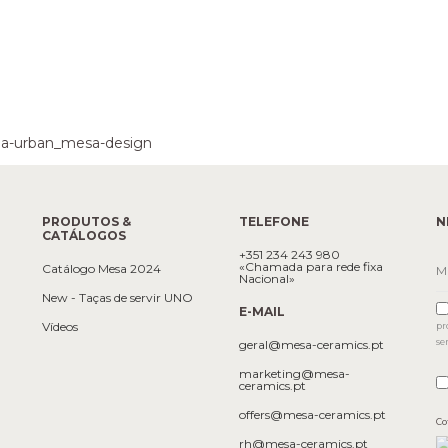
PRODUTOS &
TELEFONE
N
CATÁLOGOS
+351 234 243 980
«Chamada para rede fixa
Catálogo Mesa 2024
Nacional»
New - Taças de servir UNO
E-MAIL
Vídeos
pr
se
geral@mesa-ceramics.pt
marketing@mesa-
ceramics.pt
offers@mesa-ceramics.pt
Co
rh@mesa-ceramics.pt