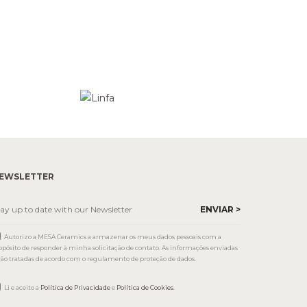
EWSLETTER
Autorizo a MESA Ceramics a armazenar os meus dados pessoais com a
opósito de responder à minha solicitação de contato. As informações enviadas
rão tratadas de acordo com o regulamento de proteção de dados.
Li e aceito a
Política de Privacidade
e
Política de Cookies
.