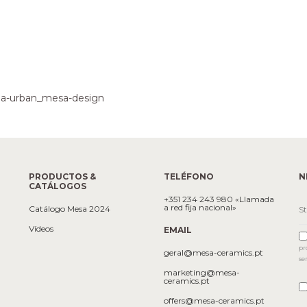
PRODUCTOS &
TELÉFONO
N
CATÁLOGOS
+351 234 243 980 «Llamada
a red fija nacional»
Catálogo Mesa 2024
Vídeos
EMAIL
pr
geral@mesa-ceramics.pt
se
marketing@mesa-
ceramics.pt
offers@mesa-ceramics.pt