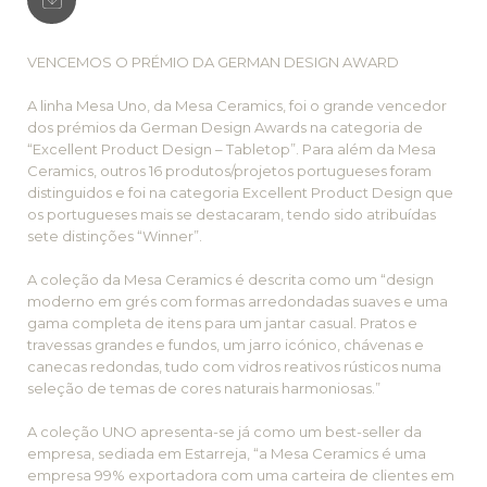
VENCEMOS O PRÉMIO DA GERMAN DESIGN AWARD
A linha Mesa Uno, da Mesa Ceramics, foi o grande vencedor
dos prémios da German Design Awards na categoria de
“Excellent Product Design – Tabletop”. Para além da Mesa
Ceramics, outros 16 produtos/projetos portugueses foram
distinguidos e foi na categoria Excellent Product Design que
os portugueses mais se destacaram, tendo sido atribuídas
sete distinções “Winner”.
A coleção da Mesa Ceramics é descrita como um “design
moderno em grés com formas arredondadas suaves e uma
gama completa de itens para um jantar casual. Pratos e
travessas grandes e fundos, um jarro icónico, chávenas e
canecas redondas, tudo com vidros reativos rústicos numa
seleção de temas de cores naturais harmoniosas.”
A coleção UNO apresenta-se já como um best-seller da
empresa, sediada em Estarreja, “a Mesa Ceramics é uma
empresa 99% exportadora com uma carteira de clientes em