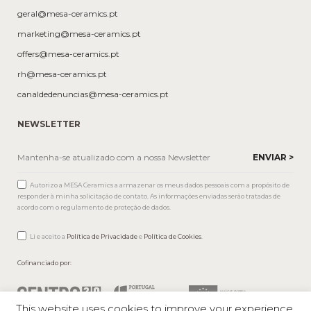
geral@mesa-ceramics.pt
marketing@mesa-ceramics.pt
offers@mesa-ceramics.pt
rh@mesa-ceramics.pt
canaldedenuncias@mesa-ceramics.pt
NEWSLETTER
Autorizo a MESA Ceramics a armazenar os meus dados pessoais com a propósito de
responder à minha solicitação de contato. As informações enviadas serão tratadas de
acordo com o regulamento de proteção de dados.
Li e aceito a
Política de Privacidade
e
Política de Cookies
.
Cofinanciado por:
This website uses cookies to improve your experience.