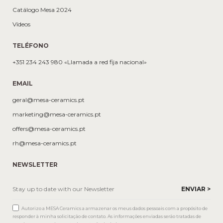
Catálogo Mesa 2024
Vídeos
TELÉFONO
+351 234 243 980 «Llamada a red fija nacional»
EMAIL
geral@mesa-ceramics.pt
marketing@mesa-ceramics.pt
offers@mesa-ceramics.pt
rh@mesa-ceramics.pt
NEWSLETTER
Autorizo a MESA Ceramics a armazenar os meus dados pessoais com a propósito de
responder à minha solicitação de contato. As informações enviadas serão tratadas de