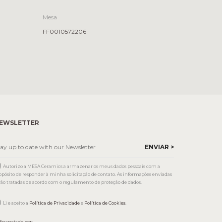
Mesa
FF0010572206
EWSLETTER
Autorizo a MESA Ceramics a armazenar os meus dados pessoais com a
opósito de responder à minha solicitação de contato. As informações enviadas
rão tratadas de acordo com o regulamento de proteção de dados.
Li e aceito a
Política de Privacidade
e
Política de Cookies
.
financiado por: