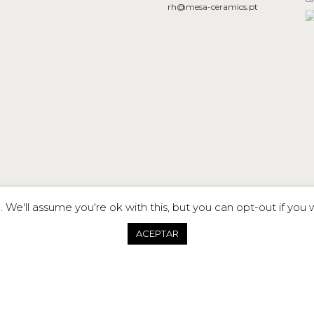
rh@mesa-ceramics.pt
We'll assume you're ok with this, but you can opt-out if you 
ACEPTAR