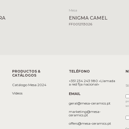
Mesa
RA
ENIGMA CAMEL
FF0012113026
PRODUCTOS &
TELÉFONO
N
CATÁLOGOS
+351 234 243 980 «Llamada
a red fija nacional»
Catálogo Mesa 2024
Vídeos
EMAIL
pr
geral@mesa-ceramics.pt
se
marketing@mesa-
ceramics.pt
offers@mesa-ceramics.pt
Co