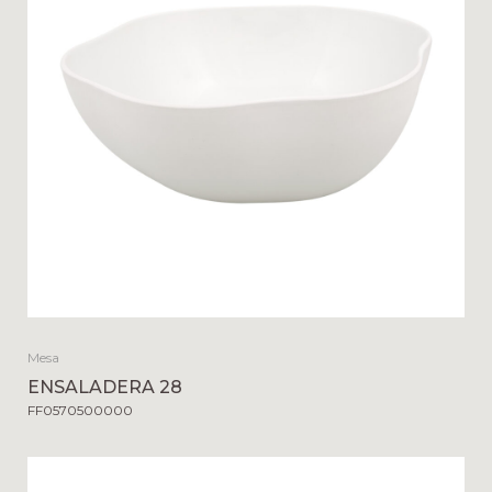
Mesa
ENSALADERA 28
FF0570500000