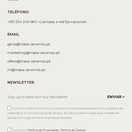
TELÉFONO
+351 234 243 980 «Llamada a red fija nacional»
EMAIL
geral@mesa-ceramics.pt
marketing@mesa-ceramics.pt
offers@mesa-ceramics.pt
rh@mesa-ceramics.pt
NEWSLETTER
Autorizo a MESA Ceramics a armazenar os meus dados pessoais com a propósito de
responder à minha solicitação de contato. As informações enviadas serão tratadas de
acordo com o regulamento de proteção de dados.
Li e aceito a
Política de Privacidade
e
Política de Cookies
.