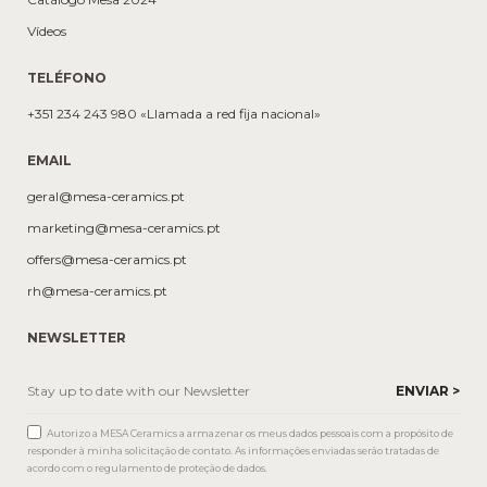
Vídeos
TELÉFONO
+351 234 243 980 «Llamada a red fija nacional»
EMAIL
geral@mesa-ceramics.pt
marketing@mesa-ceramics.pt
offers@mesa-ceramics.pt
rh@mesa-ceramics.pt
NEWSLETTER
Autorizo a MESA Ceramics a armazenar os meus dados pessoais com a propósito de
responder à minha solicitação de contato. As informações enviadas serão tratadas de
acordo com o regulamento de proteção de dados.