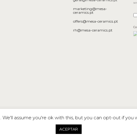
se
marketing@mesa-
ceramics.pt
offers@mesa-ceramics.pt
Co
rh@mesa-ceramics.pt
We'll assume you're ok with this, but you can opt-out if you 
ACEPTAR