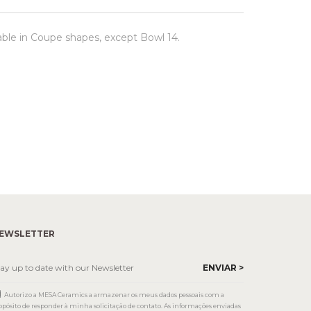
able in Coupe shapes, except Bowl 14.
EWSLETTER
Autorizo a MESA Ceramics a armazenar os meus dados pessoais com a
opósito de responder à minha solicitação de contato. As informações enviadas