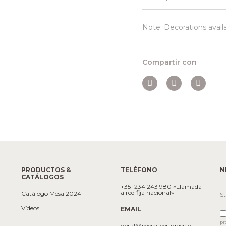
Note: Decorations avail
Compartir con
PRODUCTOS &
TELÉFONO
N
CATÁLOGOS
+351 234 243 980 «Llamada
a red fija nacional»
Catálogo Mesa 2024
Vídeos
EMAIL
pr
geral@mesa-ceramics.pt