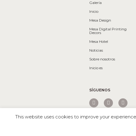
Galería
Inicio
Mesa Design
Mesa Digital Printing
Decors
Mesa Hotel
Noticias
Sobre nosotros
Inicio es
SÍGUENOS
This website uses cookies to improve your experience. 
Mesa © 2026 Todos los derechos reservados |
mica blanco