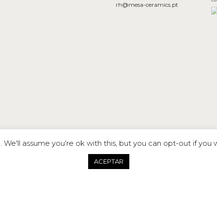
rh@mesa-ceramics.pt
We'll assume you're ok with this, but you can opt-out if you 
ACEPTAR