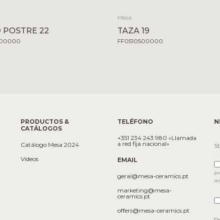
Mesa
 POSTRE 22
TAZA 19
500000
FF0510500000
PRODUCTOS &
TELÉFONO
N
CATÁLOGOS
+351 234 243 980 «Llamada
a red fija nacional»
Catálogo Mesa 2024
Vídeos
EMAIL
pr
geral@mesa-ceramics.pt
se
marketing@mesa-
ceramics.pt
offers@mesa-ceramics.pt
Co