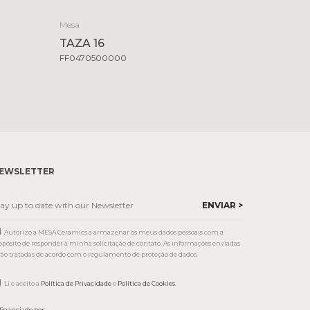
Mesa
TAZA 16
FF0470500000
EWSLETTER
Autorizo a MESA Ceramics a armazenar os meus dados pessoais com a
opósito de responder à minha solicitação de contato. As informações enviadas
rão tratadas de acordo com o regulamento de proteção de dados.
Li e aceito a
Política de Privacidade
e
Política de Cookies
.
financiado por: