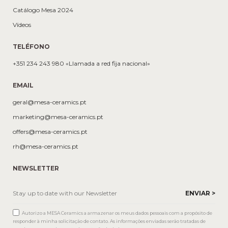
Catálogo Mesa 2024
Vídeos
TELÉFONO
+351 234 243 980 «Llamada a red fija nacional»
EMAIL
geral@mesa-ceramics.pt
marketing@mesa-ceramics.pt
offers@mesa-ceramics.pt
rh@mesa-ceramics.pt
NEWSLETTER
Autorizo a MESA Ceramics a armazenar os meus dados pessoais com a propósito de
responder à minha solicitação de contato. As informações enviadas serão tratadas de