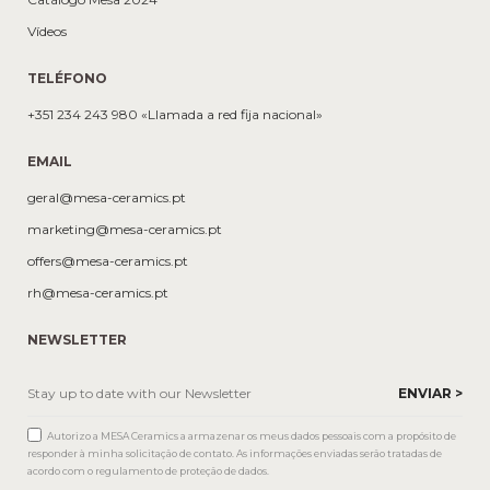
Vídeos
TELÉFONO
+351 234 243 980 «Llamada a red fija nacional»
EMAIL
geral@mesa-ceramics.pt
marketing@mesa-ceramics.pt
offers@mesa-ceramics.pt
rh@mesa-ceramics.pt
NEWSLETTER
Autorizo a MESA Ceramics a armazenar os meus dados pessoais com a propósito de
responder à minha solicitação de contato. As informações enviadas serão tratadas de
acordo com o regulamento de proteção de dados.