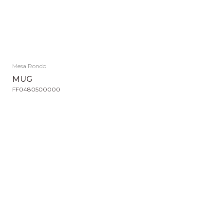
Mesa Rondo
MUG
FF0480500000