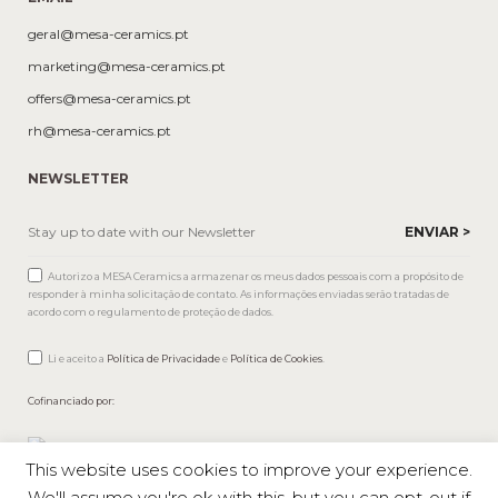
geral@mesa-ceramics.pt
marketing@mesa-ceramics.pt
offers@mesa-ceramics.pt
rh@mesa-ceramics.pt
NEWSLETTER
Autorizo a MESA Ceramics a armazenar os meus dados pessoais com a propósito de
responder à minha solicitação de contato. As informações enviadas serão tratadas de
acordo com o regulamento de proteção de dados.
Li e aceito a
Política de Privacidade
e
Política de Cookies
.
Cofinanciado por:
This website uses cookies to improve your experience.
We'll assume you're ok with this, but you can opt-out if