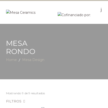
MESA
RONDO
Home
Mesa Design
Mostrando
9
de 9 resultados
FILTROS