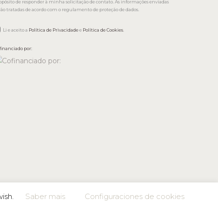
opósito de responder à minha solicitação de contato. As informações enviadas
rão tratadas de acordo com o regulamento de proteção de dados.
Li e aceito a
Política de Privacidade
e
Política de Cookies
.
financiado por:
wish.
Saber mais
Configuraciones de cookies