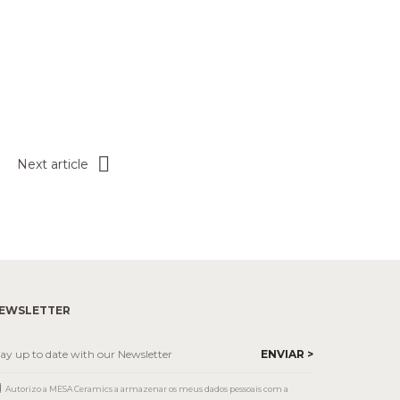
Next article
EWSLETTER
Autorizo a MESA Ceramics a armazenar os meus dados pessoais com a