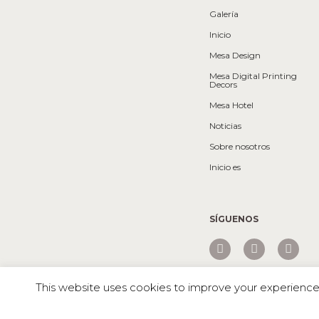
Galería
Inicio
Mesa Design
Mesa Digital Printing
Decors
Mesa Hotel
Noticias
Sobre nosotros
Inicio es
SÍGUENOS
This website uses cookies to improve your experience. 
Mesa © 2026 Todos los derechos reservados |
RATIONAL x ME
asociación de éxito