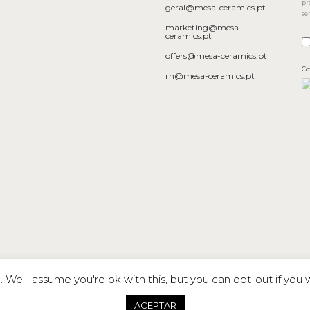
pr
geral@mesa-ceramics.pt
se
marketing@mesa-
ceramics.pt
offers@mesa-ceramics.pt
Co
rh@mesa-ceramics.pt
We'll assume you're ok with this, but you can opt-out if you 
SA – una
ACEPTAR