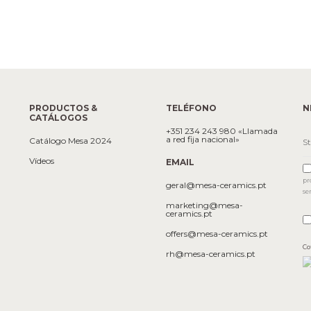
PRODUCTOS &
TELÉFONO
N
CATÁLOGOS
+351 234 243 980 «Llamada
a red fija nacional»
Catálogo Mesa 2024
Vídeos
EMAIL
pr
geral@mesa-ceramics.pt
se
marketing@mesa-
ceramics.pt
offers@mesa-ceramics.pt
Co
rh@mesa-ceramics.pt