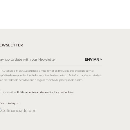
EWSLETTER
Autorizo a MESA Ceramics a armazenar os meus dados pessoais com a
opósito de responder à minha solicitação de contato. As informações enviadas
rão tratadas de acordo com o regulamento de proteção de dados.
Li e aceito a
Política de Privacidade
e
Política de Cookies
.
financiado por: