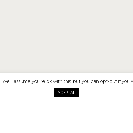
We'll assume you're ok with this, but you can opt-out if you 
TERNATIONAL
ACEPTAR
NALISTAS!