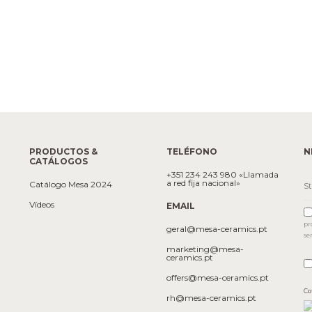
PRODUCTOS &
TELÉFONO
N
CATÁLOGOS
+351 234 243 980 «Llamada
a red fija nacional»
Catálogo Mesa 2024
Vídeos
EMAIL
pr
geral@mesa-ceramics.pt
se
marketing@mesa-
ceramics.pt
offers@mesa-ceramics.pt
Co
rh@mesa-ceramics.pt