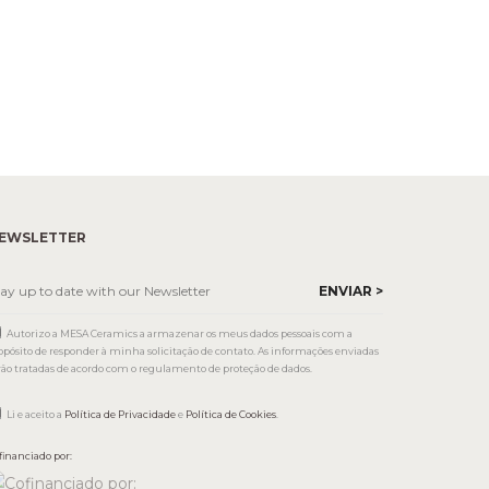
EWSLETTER
Autorizo a MESA Ceramics a armazenar os meus dados pessoais com a
opósito de responder à minha solicitação de contato. As informações enviadas
rão tratadas de acordo com o regulamento de proteção de dados.
Li e aceito a
Política de Privacidade
e
Política de Cookies
.
financiado por: