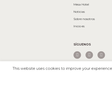
Mesa Hotel
Noticias
Sobre nosotros
Inicio es
SÍGUENOS
This website uses cookies to improve your experience. 
Mesa © 2026 Todos los derechos reservados |
TABLEWARE IN
AWARDS OF EXCELLENCE 2022: ¡RONDO y URBAN SON FI