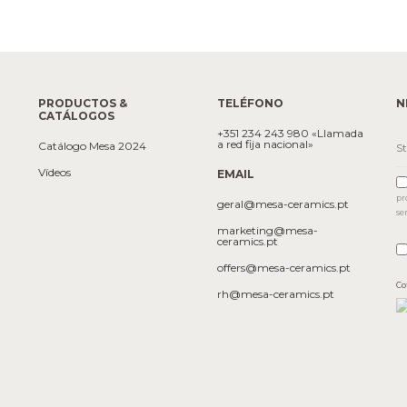
PRODUCTOS &
TELÉFONO
N
CATÁLOGOS
+351 234 243 980 «Llamada
a red fija nacional»
Catálogo Mesa 2024
Vídeos
EMAIL
pr
geral@mesa-ceramics.pt
se
marketing@mesa-
ceramics.pt
offers@mesa-ceramics.pt
Co
rh@mesa-ceramics.pt