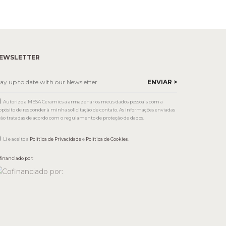
EWSLETTER
Autorizo a MESA Ceramics a armazenar os meus dados pessoais com a
opósito de responder à minha solicitação de contato. As informações enviadas
rão tratadas de acordo com o regulamento de proteção de dados.
Li e aceito a
Política de Privacidade
e
Política de Cookies
.
financiado por: