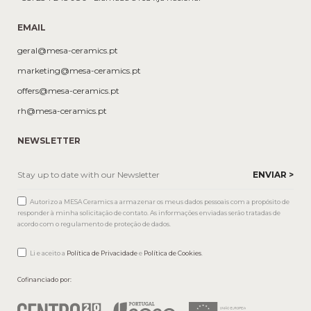
EMAIL
geral@mesa-ceramics.pt
marketing@mesa-ceramics.pt
offers@mesa-ceramics.pt
rh@mesa-ceramics.pt
NEWSLETTER
Autorizo a MESA Ceramics a armazenar os meus dados pessoais com a propósito de
responder à minha solicitação de contato. As informações enviadas serão tratadas de
acordo com o regulamento de proteção de dados.
Li e aceito a
Política de Privacidade
e
Política de Cookies
.
Cofinanciado por: