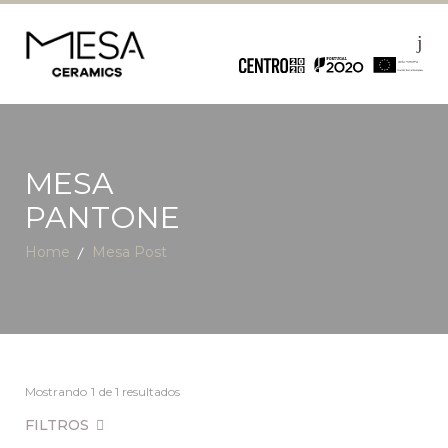
MESA
PANTONE
Home
Mesa Post
Mostrando
1
de 1 resultados
FILTROS