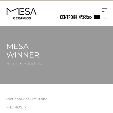
MESA
WINNER
Home
Mesa Post
Mostrando
2
de 2 resultados
FILTROS