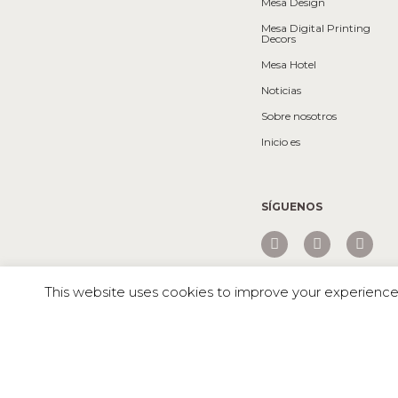
Mesa Design
Mesa Digital Printing
Decors
Mesa Hotel
Noticias
Sobre nosotros
Inicio es
SÍGUENOS
This website uses cookies to improve your experience. 
Mesa © 2026 Todos los derechos reservados |
TAZAS COUPE 
INNOVADORAS