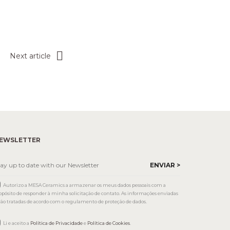
Next article
EWSLETTER
Autorizo a MESA Ceramics a armazenar os meus dados pessoais com a
opósito de responder à minha solicitação de contato. As informações enviadas
rão tratadas de acordo com o regulamento de proteção de dados.
Li e aceito a
Política de Privacidade
e
Política de Cookies
.