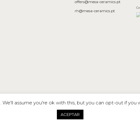
offers@mesa-ceramics.pt
Co
rh@mesa-ceramics.pt
We'll assume you're ok with this, but you can opt-out if you 
CON TEXTURAS
ACEPTAR