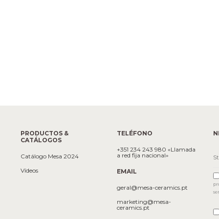
PRODUCTOS &
TELÉFONO
N
CATÁLOGOS
+351 234 243 980 «Llamada
a red fija nacional»
Catálogo Mesa 2024
Vídeos
EMAIL
pr
geral@mesa-ceramics.pt
se
marketing@mesa-
ceramics.pt