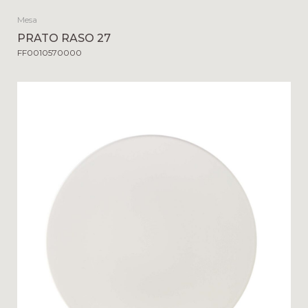
Mesa
PRATO RASO 27
FF0010570000