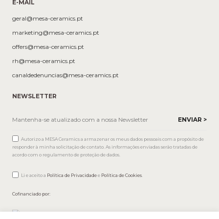
E-MAIL
geral@mesa-ceramics.pt
marketing@mesa-ceramics.pt
offers@mesa-ceramics.pt
rh@mesa-ceramics.pt
canaldedenuncias@mesa-ceramics.pt
NEWSLETTER
Autorizo a MESA Ceramics a armazenar os meus dados pessoais com a propósito de
responder à minha solicitação de contato. As informações enviadas serão tratadas de
acordo com o regulamento de proteção de dados.
Li e aceito a
Política de Privacidade
e
Política de Cookies
.
Cofinanciado por: