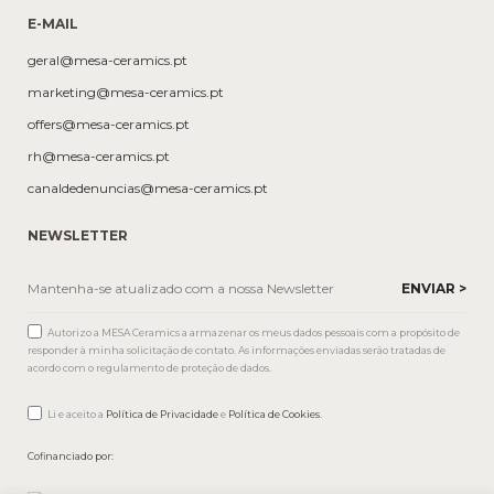
E-MAIL
geral@mesa-ceramics.pt
marketing@mesa-ceramics.pt
offers@mesa-ceramics.pt
rh@mesa-ceramics.pt
canaldedenuncias@mesa-ceramics.pt
NEWSLETTER
Autorizo a MESA Ceramics a armazenar os meus dados pessoais com a propósito de
responder à minha solicitação de contato. As informações enviadas serão tratadas de
acordo com o regulamento de proteção de dados.
Li e aceito a
Política de Privacidade
e
Política de Cookies
.
Cofinanciado por: