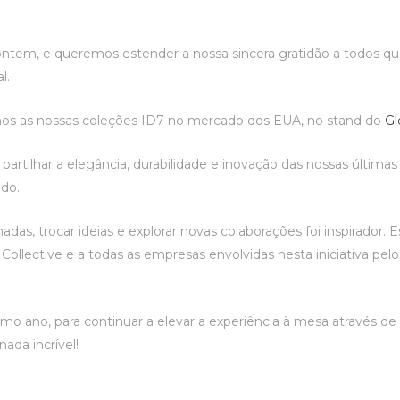
tem, e queremos estender a nossa sincera gratidão a todos que
l.
os as nossas coleções ID7 no mercado dos EUA, no stand do
Gl
partilhar a elegância, durabilidade e inovação das nossas últimas 
ndo.
das, trocar ideias e explorar novas colaborações foi inspirador
Collective e a todas as empresas envolvidas nesta iniciativa pel
o ano, para continuar a elevar a experiência à mesa através de
ada incrível!