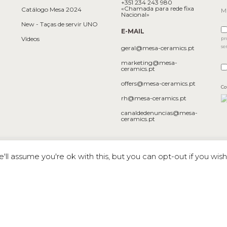
+351 234 243 980
«Chamada para rede fixa
Catálogo Mesa 2024
Nacional»
New - Taças de servir UNO
E-MAIL
Vídeos
pr
se
geral@mesa-ceramics.pt
marketing@mesa-
ceramics.pt
offers@mesa-ceramics.pt
Co
rh@mesa-ceramics.pt
canaldedenuncias@mesa-
ceramics.pt
dade
ll assume you're ok with this, but you can opt-out if you wish