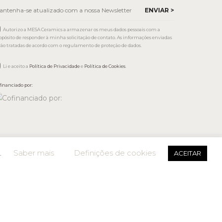
Autorizo a MESA Ceramics a armazenar os meus dados pessoais com a
opósito de responder à minha solicitação de contato. As informações enviadas
rão tratadas de acordo com o regulamento de proteção de dados.
Li e aceito a
Política de Privacidade
e
Política de Cookies
.
financiado por:
.
Saber mais
Definições de cookies
ACEITAR