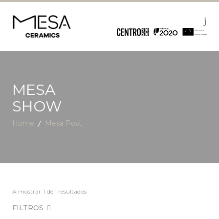
MESA
SHOW
Home
Mesa Post
A mostrar
1
de 1 resultados
FILTROS