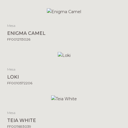
Mesa
ENIGMA CAMEL
FF0012113026
Mesa
LOKI
FF0010572206
Mesa
TEIA WHITE
FF0011693039