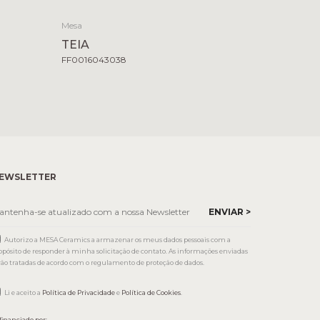
Mesa
TEIA
FF0016043038
EWSLETTER
Autorizo a MESA Ceramics a armazenar os meus dados pessoais com a
opósito de responder à minha solicitação de contato. As informações enviadas
rão tratadas de acordo com o regulamento de proteção de dados.
Li e aceito a
Política de Privacidade
e
Política de Cookies
.
financiado por: