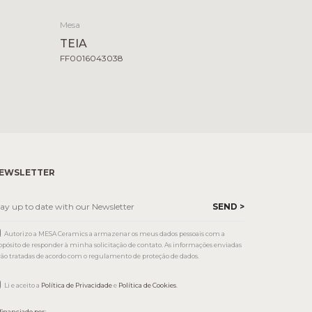
Mesa
TEIA
FF0016043038
EWSLETTER
Autorizo a MESA Ceramics a armazenar os meus dados pessoais com a
opósito de responder à minha solicitação de contato. As informações enviadas
rão tratadas de acordo com o regulamento de proteção de dados.
Li e aceito a
Política de Privacidade
e
Política de Cookies
.
financiado por: