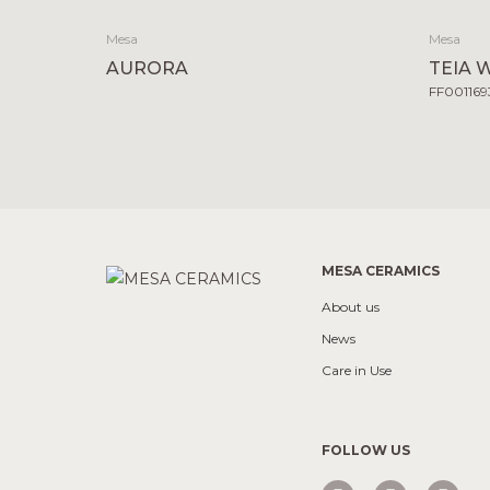
Mesa
Mesa
AURORA
TEIA 
FF001169
MESA CERAMICS
About us
News
Care in Use
FOLLOW US