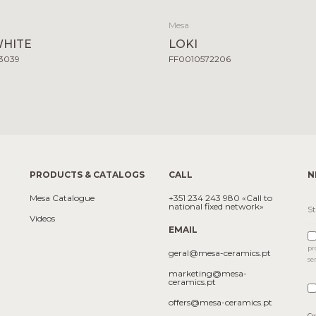
Mesa
WHITE
LOKI
3039
FF0010572206
PRODUCTS & CATALOGS
CALL
N
Mesa Catalogue
+351 234 243 980 «Call to
national fixed network»
Videos
EMAIL
pr
geral@mesa-ceramics.pt
se
marketing@mesa-
ceramics.pt
offers@mesa-ceramics.pt
Co