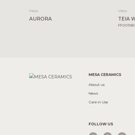
Mesa
Mesa
AURORA
TEIA 
FF001169
MESA CERAMICS
About us
News
Care in Use
FOLLOW US