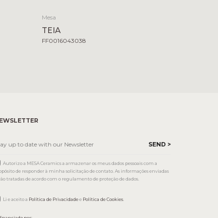
Mesa
TEIA
FF0016043038
EWSLETTER
Autorizo a MESA Ceramics a armazenar os meus dados pessoais com a
opósito de responder à minha solicitação de contato. As informações enviadas
rão tratadas de acordo com o regulamento de proteção de dados.
Li e aceito a
Política de Privacidade
e
Política de Cookies
.
financiado por: