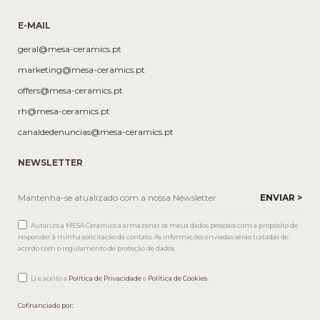
E-MAIL
geral@mesa-ceramics.pt
marketing@mesa-ceramics.pt
offers@mesa-ceramics.pt
rh@mesa-ceramics.pt
canaldedenuncias@mesa-ceramics.pt
NEWSLETTER
Autorizo a MESA Ceramics a armazenar os meus dados pessoais com a propósito de
responder à minha solicitação de contato. As informações enviadas serão tratadas de
acordo com o regulamento de proteção de dados.
Li e aceito a
Política de Privacidade
e
Política de Cookies
.
Cofinanciado por: