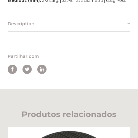
Medidas (mm):
272 Larg. | 32 Alt. | 272 Diâmetro | 652g Peso
Description
Partilhar com
Produtos relacionados