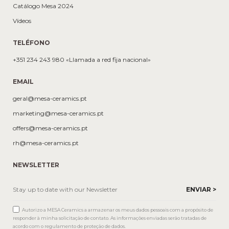
Catálogo Mesa 2024
Vídeos
TELÉFONO
+351 234 243 980 «Llamada a red fija nacional»
EMAIL
geral@mesa-ceramics.pt
marketing@mesa-ceramics.pt
offers@mesa-ceramics.pt
rh@mesa-ceramics.pt
NEWSLETTER
Autorizo a MESA Ceramics a armazenar os meus dados pessoais com a propósito de
responder à minha solicitação de contato. As informações enviadas serão tratadas de
acordo com o regulamento de proteção de dados.