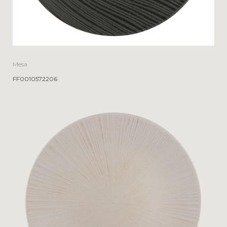
Mesa
FF0010572206