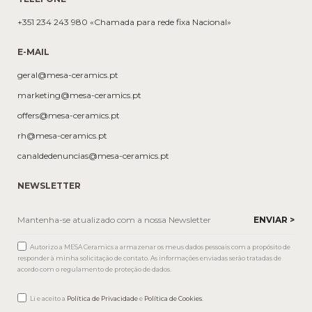
+351 234 243 980 «Chamada para rede fixa Nacional»
E-MAIL
geral@mesa-ceramics.pt
marketing@mesa-ceramics.pt
offers@mesa-ceramics.pt
rh@mesa-ceramics.pt
canaldedenuncias@mesa-ceramics.pt
NEWSLETTER
Autorizo a MESA Ceramics a armazenar os meus dados pessoais com a propósito de
responder à minha solicitação de contato. As informações enviadas serão tratadas de
acordo com o regulamento de proteção de dados.
Li e aceito a
Política de Privacidade
e
Política de Cookies
.