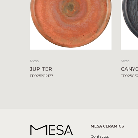
Mesa
Mesa
JUPITER
CANY
FF0251912177
FF02505
MESA CERAMICS
Contactos