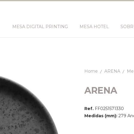
N
MESA DIGITAL PRINTING
MESA HOTEL
SOBR
Home
ARENA
Mes
ARENA
Ref.
FF0251571330
Medidas (mm):
279 Anc