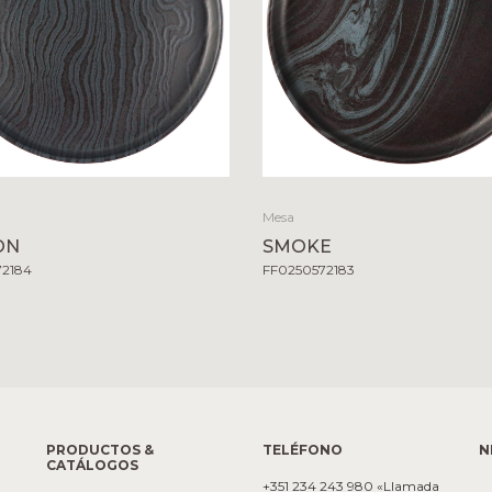
Mesa
ON
SMOKE
72184
FF0250572183
PRODUCTOS &
TELÉFONO
N
CATÁLOGOS
+351 234 243 980 «Llamada