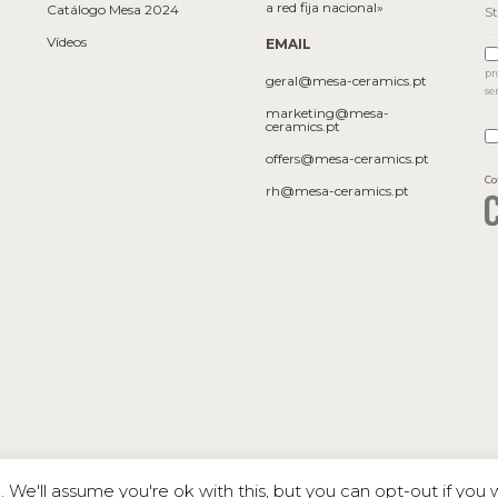
a red fija nacional»
Catálogo Mesa 2024
Vídeos
EMAIL
pr
geral@mesa-ceramics.pt
se
marketing@mesa-
ceramics.pt
offers@mesa-ceramics.pt
Co
rh@mesa-ceramics.pt
We'll assume you're ok with this, but you can opt-out if you 