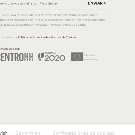
Autorizo a MESA Ceramics a armazenar os meus dados pessoais com a
opósito de responder à minha solicitação de contato. As informações enviadas
rão tratadas de acordo com o regulamento de proteção de dados.
Li e aceito a
Política de Privacidade
e
Política de Cookies
.
financiado por:
wish.
Saber mais
Configuraciones de cookies