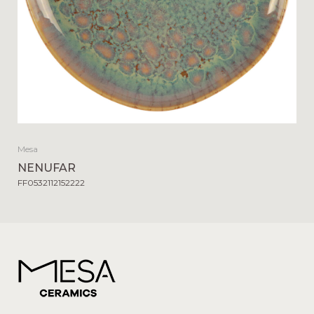
Mesa
NENUFAR
FF0532112152222