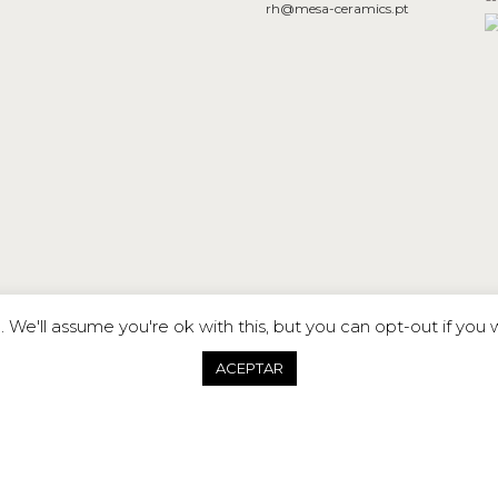
rh@mesa-ceramics.pt
We'll assume you're ok with this, but you can opt-out if you 
ACEPTAR