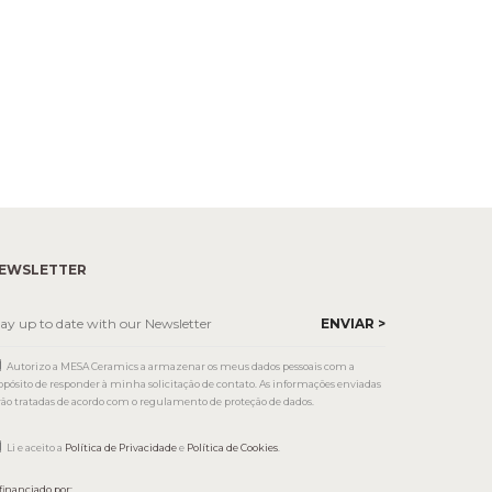
EWSLETTER
Autorizo a MESA Ceramics a armazenar os meus dados pessoais com a
opósito de responder à minha solicitação de contato. As informações enviadas
rão tratadas de acordo com o regulamento de proteção de dados.
Li e aceito a
Política de Privacidade
e
Política de Cookies
.
financiado por: