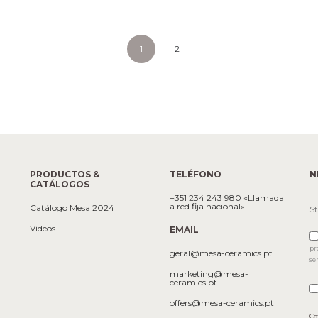
1
2
PRODUCTOS &
TELÉFONO
N
CATÁLOGOS
+351 234 243 980 «Llamada
a red fija nacional»
Catálogo Mesa 2024
Vídeos
EMAIL
pr
geral@mesa-ceramics.pt
se
marketing@mesa-
ceramics.pt
offers@mesa-ceramics.pt
Co