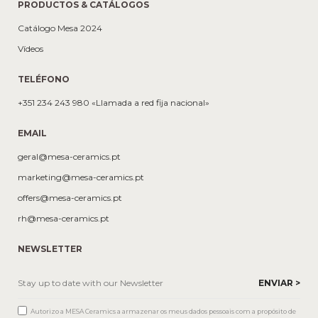
PRODUCTOS & CATÁLOGOS
Catálogo Mesa 2024
Vídeos
TELÉFONO
+351 234 243 980 «Llamada a red fija nacional»
EMAIL
geral@mesa-ceramics.pt
marketing@mesa-ceramics.pt
offers@mesa-ceramics.pt
rh@mesa-ceramics.pt
NEWSLETTER
Autorizo a MESA Ceramics a armazenar os meus dados pessoais com a propósito de