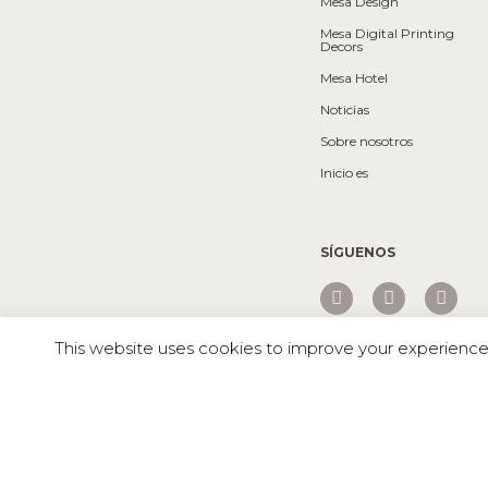
Mesa Design
Mesa Digital Printing
Decors
Mesa Hotel
Noticias
Sobre nosotros
Inicio es
SÍGUENOS
This website uses cookies to improve your experience. 
Mesa © 2026 Todos los derechos reservados |
SHELL WHITE