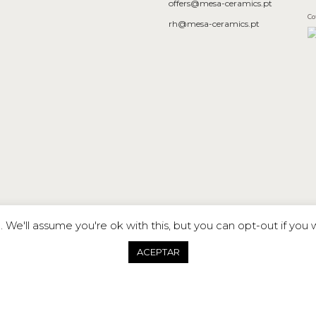
offers@mesa-ceramics.pt
Co
rh@mesa-ceramics.pt
We'll assume you're ok with this, but you can opt-out if you 
ACEPTAR