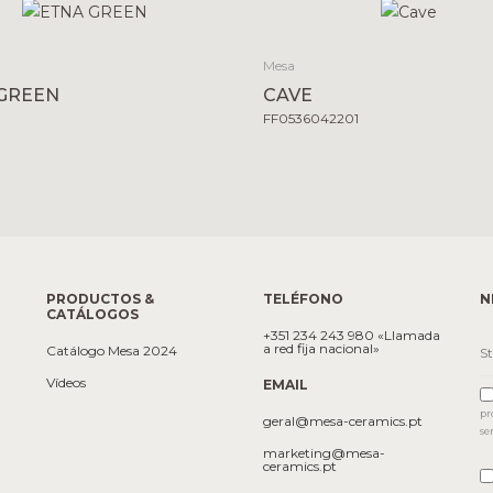
Mesa
GREEN
CAVE
FF0536042201
PRODUCTOS &
TELÉFONO
N
CATÁLOGOS
+351 234 243 980 «Llamada
a red fija nacional»
Catálogo Mesa 2024
Vídeos
EMAIL
pr
geral@mesa-ceramics.pt
se
marketing@mesa-
ceramics.pt