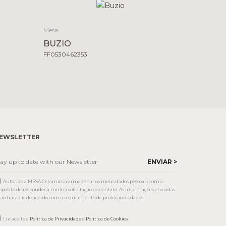
Mesa
BUZIO
FF0530462353
EWSLETTER
Autorizo a MESA Ceramics a armazenar os meus dados pessoais com a
opósito de responder à minha solicitação de contato. As informações enviadas
rão tratadas de acordo com o regulamento de proteção de dados.
Li e aceito a
Política de Privacidade
e
Política de Cookies
.