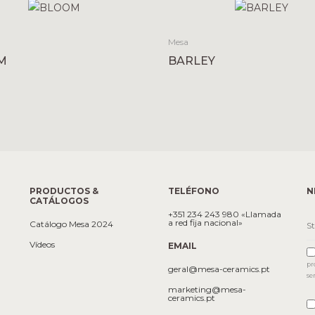
Mesa
M
BARLEY
PRODUCTOS &
TELÉFONO
N
CATÁLOGOS
+351 234 243 980 «Llamada
a red fija nacional»
Catálogo Mesa 2024
Vídeos
EMAIL
pr
geral@mesa-ceramics.pt
se
marketing@mesa-
ceramics.pt