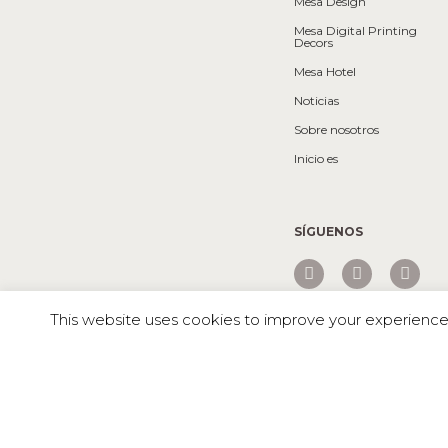
Mesa Design
Mesa Digital Printing
Decors
Mesa Hotel
Noticias
Sobre nosotros
Inicio es
SÍGUENOS
This website uses cookies to improve your experience. 
Mesa © 2026 Todos los derechos reservados |
OLD GRANOLA