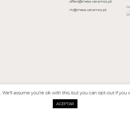
offers@mesa-ceramics.pt
Co
rh@mesa-ceramics.pt
We'll assume you're ok with this, but you can opt-out if you 
ACEPTAR