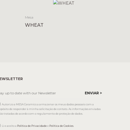
Mesa
WHEAT
EWSLETTER
Autorizo a MESA Ceramics a armazenar os meus dados pessoais com a
opósito de responder à minha solicitação de contato. As informações enviadas
rão tratadas de acordo com o regulamento de proteção de dados.
Li e aceito a
Política de Privacidade
e
Política de Cookies
.