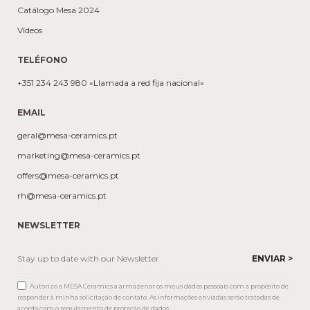
Catálogo Mesa 2024
Vídeos
TELÉFONO
+351 234 243 980 «Llamada a red fija nacional»
EMAIL
geral@mesa-ceramics.pt
marketing@mesa-ceramics.pt
offers@mesa-ceramics.pt
rh@mesa-ceramics.pt
NEWSLETTER
Autorizo a MESA Ceramics a armazenar os meus dados pessoais com a propósito de
responder à minha solicitação de contato. As informações enviadas serão tratadas de
acordo com o regulamento de proteção de dados.