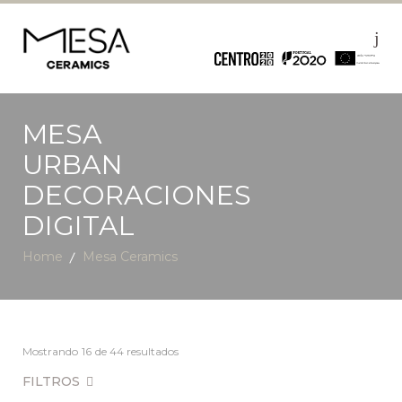
MESA
URBAN
DECORACIONES
DIGITAL
Home
Mesa Ceramics
Mostrando
16
de 44 resultados
FILTROS