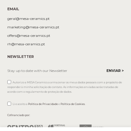
EMAIL
geral@mesa-ceramics.pt
marketing@mesa-ceramics.pt
offers@mesa-ceramics.pt
rh@mesa-ceramics.pt
NEWSLETTER
Autorizo a MESA Ceramics a armazenar os meus dados pessoais com a propósito de
responder à minha solicitação de contato. As informações enviadas serão tratadas de
acordo com o regulamento de proteção de dados.
Li e aceito a
Política de Privacidade
e
Política de Cookies
.
Cofinanciado por: