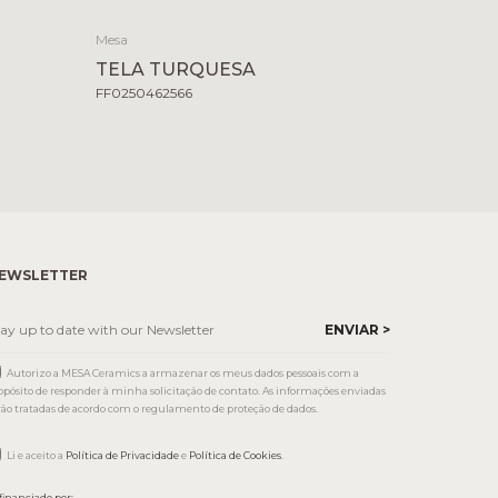
Mesa
TELA TURQUESA
FF0250462566
EWSLETTER
Autorizo a MESA Ceramics a armazenar os meus dados pessoais com a
opósito de responder à minha solicitação de contato. As informações enviadas
rão tratadas de acordo com o regulamento de proteção de dados.
Li e aceito a
Política de Privacidade
e
Política de Cookies
.
financiado por: