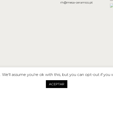
rh@mesa-ceramics.pt
We'll assume you're ok with this, but you can opt-out if you 
ACEPTAR