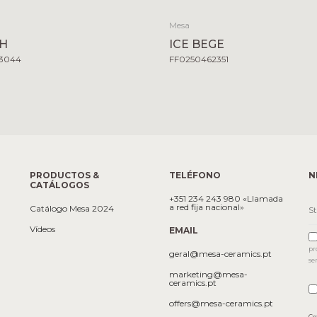
Mesa
H
ICE BEGE
23044
FF0250462351
PRODUCTOS &
TELÉFONO
N
CATÁLOGOS
+351 234 243 980 «Llamada
a red fija nacional»
Catálogo Mesa 2024
Vídeos
EMAIL
pr
geral@mesa-ceramics.pt
se
marketing@mesa-
ceramics.pt
offers@mesa-ceramics.pt
Co