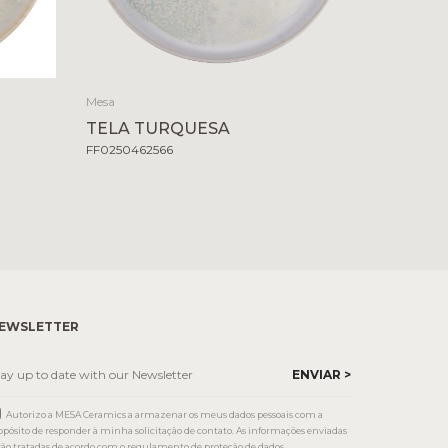
Mesa
TELA TURQUESA
FF0250462566
EWSLETTER
Autorizo a MESA Ceramics a armazenar os meus dados pessoais com a
opósito de responder à minha solicitação de contato. As informações enviadas
rão tratadas de acordo com o regulamento de proteção de dados.