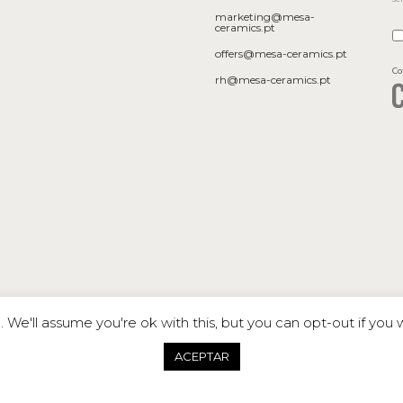
marketing@mesa-
ceramics.pt
offers@mesa-ceramics.pt
Co
rh@mesa-ceramics.pt
We'll assume you're ok with this, but you can opt-out if you 
ACEPTAR