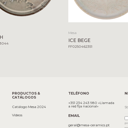
Mesa
H
ICE BEGE
23044
FF0250462351
PRODUCTOS &
TELÉFONO
N
CATÁLOGOS
+351 234 243 980 «Llamada
a red fija nacional»
Catálogo Mesa 2024
Vídeos
EMAIL
pr
geral@mesa-ceramics.pt
se