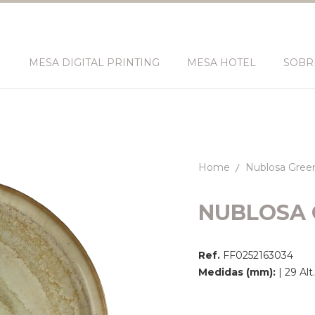
N
MESA DIGITAL PRINTING
MESA HOTEL
SOBR
Home
Nublosa Gree
NUBLOSA 
Ref.
FF0252163034
Medidas (mm):
| 29 Al