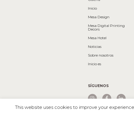
Inicio
Mesa Design
Mesa Digital Printing
Decors
Mesa Hotel
Noticias
Sobre nosotros
Inicio es
SÍGUENOS
This website uses cookies to improve your experience. 
Mesa © 2026 Todos los derechos reservados |
Nublosa Green