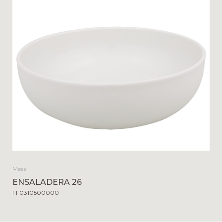
Mesa
ENSALADERA 26
FF0310500000