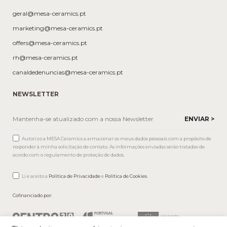
geral@mesa-ceramics.pt
marketing@mesa-ceramics.pt
offers@mesa-ceramics.pt
rh@mesa-ceramics.pt
canaldedenuncias@mesa-ceramics.pt
NEWSLETTER
Autorizo a MESA Ceramics a armazenar os meus dados pessoais com a propósito de
responder à minha solicitação de contato. As informações enviadas serão tratadas de
acordo com o regulamento de proteção de dados.
Li e aceito a
Política de Privacidade
e
Política de Cookies
.
Cofinanciado por: