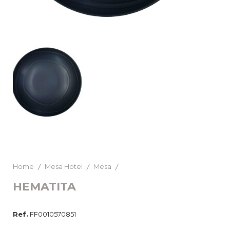
Home
Mesa Hotel
Mesa
HEMATITA
Ref.
FF0010570851