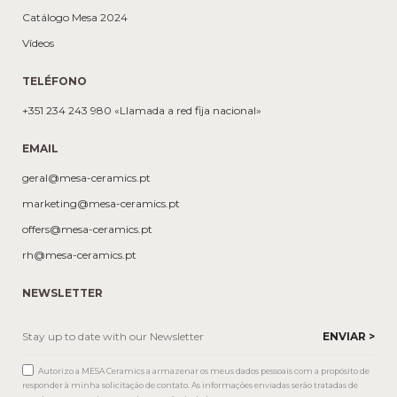
Catálogo Mesa 2024
Vídeos
TELÉFONO
+351 234 243 980 «Llamada a red fija nacional»
EMAIL
geral@mesa-ceramics.pt
marketing@mesa-ceramics.pt
offers@mesa-ceramics.pt
rh@mesa-ceramics.pt
NEWSLETTER
Autorizo a MESA Ceramics a armazenar os meus dados pessoais com a propósito de
responder à minha solicitação de contato. As informações enviadas serão tratadas de