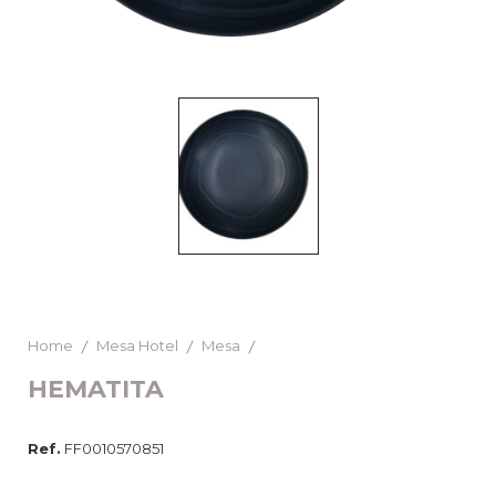
Home
Mesa Hotel
Mesa
HEMATITA
Ref.
FF0010570851