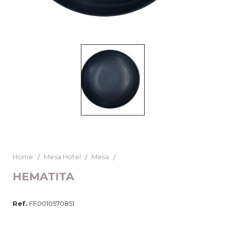
Home
Mesa Hotel
Mesa
HEMATITA
Ref.
FF0010570851