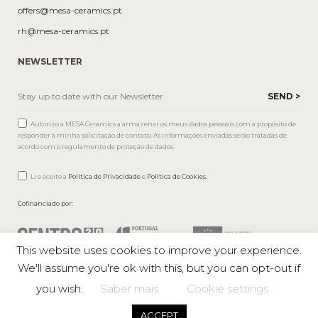
offers@mesa-ceramics.pt
rh@mesa-ceramics.pt
NEWSLETTER
Autorizo a MESA Ceramics a armazenar os meus dados pessoais com a propósito de
responder à minha solicitação de contato. As informações enviadas serão tratadas de
acordo com o regulamento de proteção de dados.
Li e aceito a
Política de Privacidade
e
Política de Cookies
.
Cofinanciado por:
This website uses cookies to improve your experience.
We'll assume you're ok with this, but you can opt-out if
you wish.
Saber mais
Cookie settings
Mesa © 2026 All rights reserved |
Private Policy
ACCEPT