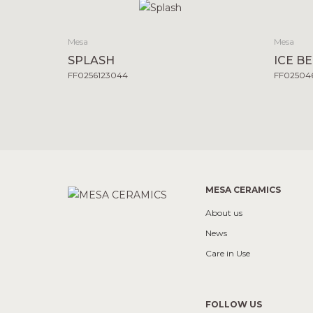
Mesa
Mesa
SPLASH
ICE B
FF0256123044
FF025046
MESA CERAMICS
About us
News
Care in Use
FOLLOW US