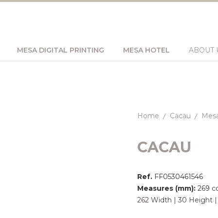
MESA DIGITAL PRINTING
MESA HOTEL
ABOUT 
Home
Cacau
Mesa
CACAU
Ref.
FF0530461546
Measures (mm):
269 c
262 Width | 30 Height 