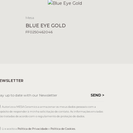
Mesa
BLUE EYE GOLD
FF0250462046
EWSLETTER
Autorizo a MESA Ceramics a armazenar os meus dados pessoais com a
opósito de responder à minha solicitação de contato. As informações enviadas
rão tratadas de acordo com o regulamento de proteção de dados.
Li e aceito a
Política de Privacidade
e
Política de Cookies
.