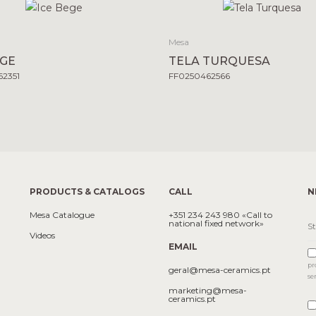
Mesa
EGE
TELA TURQUESA
2351
FF0250462566
PRODUCTS & CATALOGS
CALL
N
Mesa Catalogue
+351 234 243 980 «Call to
national fixed network»
Videos
EMAIL
pr
geral@mesa-ceramics.pt
se
marketing@mesa-
ceramics.pt