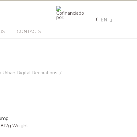
EN
US
CONTACTS
 Urban Digital Decorations
omp.
| 812g Weight