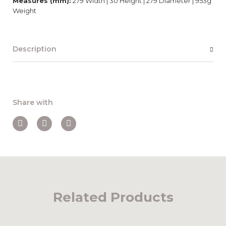
Measures (mm):
279 Width | 30 Height | 279 Diameter | 953g
Weight
Description
Share with
Related Products