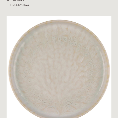
FF0256123044