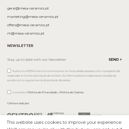
geral@mesa-ceramics.pt
marketing@mesa-ceramics.pt
offers@mesa-ceramics.pt
rh@mesa-ceramics.pt
NEWSLETTER
Autorizo a MESA Ceramics a armazenar os meus dados pessoais com a propósito de
responder à minha solicitação de contato. As informações enviadas serão tratadas de
acordo com o regulamento de proteção de dados.
Li e aceito a
Política de Privacidade
e
Política de Cookies
.
Cofinanciado por:
This website uses cookies to improve your experience.