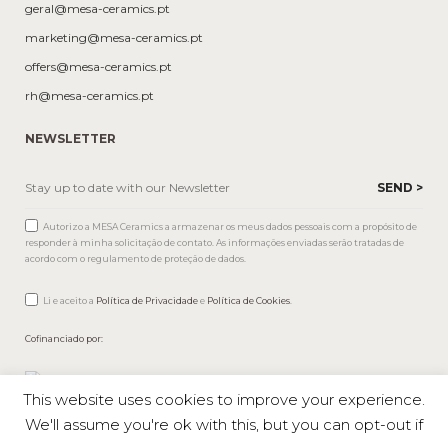
geral@mesa-ceramics.pt
marketing@mesa-ceramics.pt
offers@mesa-ceramics.pt
rh@mesa-ceramics.pt
NEWSLETTER
Autorizo a MESA Ceramics a armazenar os meus dados pessoais com a propósito de
responder à minha solicitação de contato. As informações enviadas serão tratadas de
acordo com o regulamento de proteção de dados.
Li e aceito a
Política de Privacidade
e
Política de Cookies
.
Cofinanciado por:
This website uses cookies to improve your experience.
We'll assume you're ok with this, but you can opt-out if